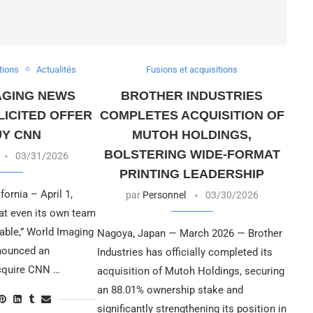
tions
Actualités
Fusions et acquisitions
AGING NEWS
BROTHER INDUSTRIES
ICITED OFFER
COMPLETES ACQUISITION OF
UY CNN
MUTOH HOLDINGS,
BOLSTERING WIDE-FORMAT
03/31/2026
PRINTING LEADERSHIP
ornia – April 1,
par
Personnel
03/30/2026
at even its own team
mable,” World Imaging
Nagoya, Japan — March 2026 — Brother
nounced an
Industries has officially completed its
acquire CNN …
acquisition of Mutoh Holdings, securing
an 88.01% ownership stake and
significantly strengthening its position in