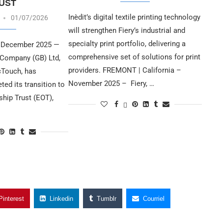
UST
Inèdit’s digital textile printing technology
01/07/2026
will strengthen Fiery’s industrial and
specialty print portfolio, delivering a
 December 2025 —
comprehensive set of solutions for print
 Company (GB) Ltd,
providers. FREMONT | California –
cTouch, has
November 2025 – Fiery, …
ed its transition to
hip Trust (EOT),
Pinterest
Linkedin
Tumblr
Courriel