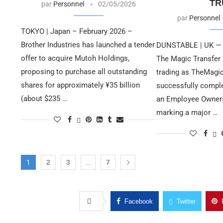
TR
par
Personnel
02/05/2026
par
Personnel
TOKYO | Japan – February 2026 –
Brother Industries has launched a tender
DUNSTABLE | UK —
offer to acquire Mutoh Holdings,
The Magic Transfer
proposing to purchase all outstanding
trading as TheMagi
shares for approximately ¥35 billion
successfully complet
(about $235 …
an Employee Owners
marking a major …
1
2
3
...
7
Facebook
Twitter