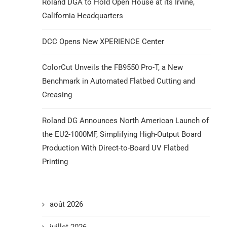
Roland DGA to Hold Open House at its Irvine,
California Headquarters
DCC Opens New XPERIENCE Center
ColorCut Unveils the FB9550 Pro-T, a New
Benchmark in Automated Flatbed Cutting and
Creasing
Roland DG Announces North American Launch of
the EU2-1000MF, Simplifying High-Output Board
Production With Direct-to-Board UV Flatbed
Printing
août 2026