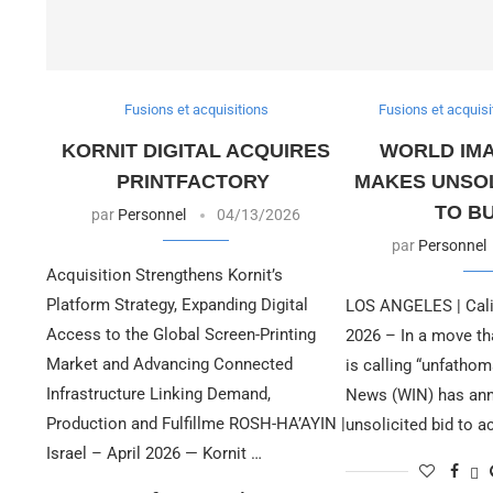
Fusions et acquisitions
Fusions et acquisi
KORNIT DIGITAL ACQUIRES
WORLD IM
PRINTFACTORY
MAKES UNSOL
TO B
par
Personnel
04/13/2026
par
Personnel
Acquisition Strengthens Kornit’s
Platform Strategy, Expanding Digital
LOS ANGELES | Calif
Access to the Global Screen-Printing
2026 – In a move th
Market and Advancing Connected
is calling “unfatho
Infrastructure Linking Demand,
News (WIN) has an
Production and Fulfillme ROSH-HA’AYIN |
unsolicited bid to 
Israel – April 2026 — Kornit …