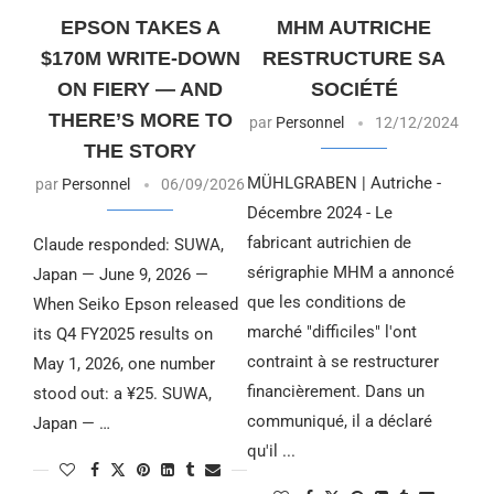
EPSON TAKES A
MHM AUTRICHE
$170M WRITE-DOWN
RESTRUCTURE SA
ON FIERY — AND
SOCIÉTÉ
THERE’S MORE TO
par
Personnel
12/12/2024
THE STORY
MÜHLGRABEN | Autriche -
par
Personnel
06/09/2026
Décembre 2024 - Le
fabricant autrichien de
Claude responded: SUWA,
sérigraphie MHM a annoncé
Japan — June 9, 2026 —
que les conditions de
When Seiko Epson released
marché "difficiles" l'ont
its Q4 FY2025 results on
contraint à se restructurer
May 1, 2026, one number
financièrement. Dans un
stood out: a ¥25. SUWA,
communiqué, il a déclaré
Japan — …
qu'il ...