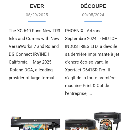
EVER
DÉCOUPE
05/29/2025
09/05/2024
The XG-640 Runs New TR3
PHOENIX | Arizona -
Inks and Comes with New
Septembre 2024 : - MUTOH
VersaWorks 7 and Roland
INDUSTRIES LTD. a dévoilé
DG Connect IRVINE |
sa dernière imprimante à jet
California – May 2025 –
d'encre éco-solvant, la
Roland DGA, a leading
XpertJet C641SR Pro. Il
provider of large-format …
s'agit de la toute première
machine Print & Cut de
l'entreprise, ...