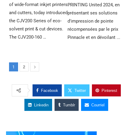
of wide-format inkjet printers
PRINTING United 2024, en
and cutters, today introduced
présentant ses solutions
the CJV200 Series of eco-
d'impression de pointe
solvent print & cut devices.
récompensées par le prix
The CJV200-160 …
Pinnacle et en dévoilant ...
1
2
Facebook
Twitter
Pinterest
Linkedin
Tumblr
Courriel