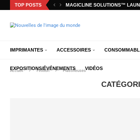
TOP POSTS
MAGICLINE SOLUTIONS™ LAUN
IMPRIMANTES
ACCESSOIRES
CONSOMMABL
EXPOSITIONS/ÉVÉNEMENTS
VIDÉOS
Accueil
Finition
Plastifieuses
CATÉGORI