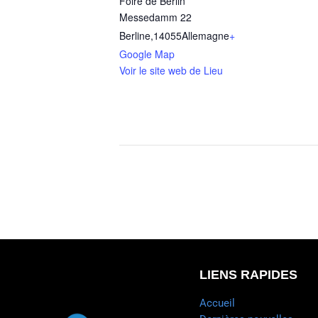
Foire de Berlin
Messedamm 22
Berline
,
14055
Allemagne
+
Google Map
Voir le site web de Lieu
LIENS RAPIDES
Accueil