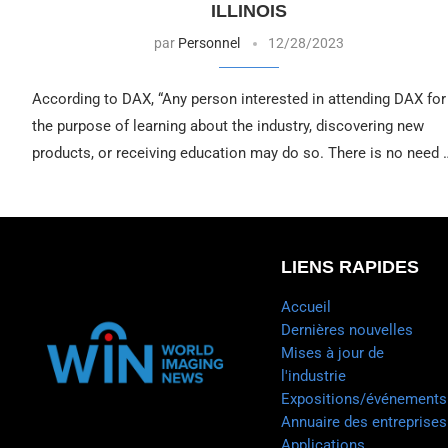
ILLINOIS
par
Personnel
12/28/2023
According to DAX, “Any person interested in attending DAX for
the purpose of learning about the industry, discovering new
products, or receiving education may do so. There is no need 
LIENS RAPIDES
Accueil
Dernières nouvelles
Mises à jour de
l'industrie
Expositions/événements
Annuaire des entreprises
Applications