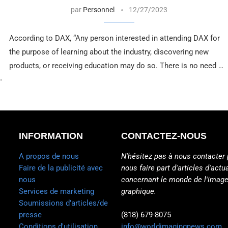
par
Personnel
12/27/2023
According to DAX, “Any person interested in attending DAX for
the purpose of learning about the industry, discovering new
products, or receiving education may do so. There is no need …
…
INFORMATION
CONTACTEZ-NOUS
A propos de nous
N'hésitez pas à nous contacter 
Faire de la publicité avec
nous faire part d'articles d'actua
nous
concernant le monde de l'image
Services de marketing
graphique.
Soumissions d'articles/de
presse
(818) 679-8075
Conditions d'utilisation
info@worldimagingnews.com