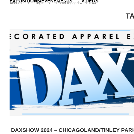
EXPOSITIONS/ÉVÉNEMENTS
VIDÉOS
Accueil
Tags
Posts tagged with "DAX"
T
DAXSHOW 2024 – CHICAGOLAND/TINLEY PAR